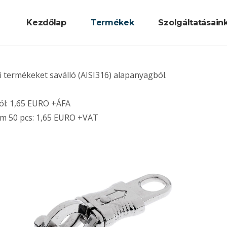
Kezdőlap
Termékek
Szolgáltatásain
Pánikkarabíner, A4 saválló lánc
i termékeket saválló (AISI316) alapanyagból.
tól: 1,65 EURO +ÁFA
from 50 pcs: 1,65 EURO +VAT